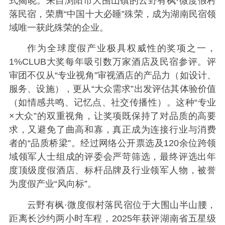
式揭晓。来自浏阳市大围山镇的云野有枫·微度假村
落民宿，荣膺“中国十大必睡”殊荣，成为湖南民宿领
域唯一获此殊荣的企业。
作为全球度假产业极具权威性的奖项之一，
1%CLUB大奖每年吸引数万家酒店及民宿参评。评
审团不仅从“专业视角”审视酒店的产品力（如设计、
服务、设施），更从“大众需求”出发评估其体验价值
（如情感共鸣、记忆点、社交传播性）。这种“专业
×大众”的双重视角，让奖项既保持了对品质的高要
求，又避免了曲高和寡，真正成为连接行业与消费
者的“品质桥梁”。经过网络公开票选及120余位跨领
域领军人士组成的评委会严苛筛选，最终评选出年
度顶级度假酒店、标杆品牌及行业领军人物，被誉
为度假产业“风向标”。
云野有枫·微度假村落民宿位于大围山半山腰，
距离长沙约两小时车程，2025年获评湖南省五星级