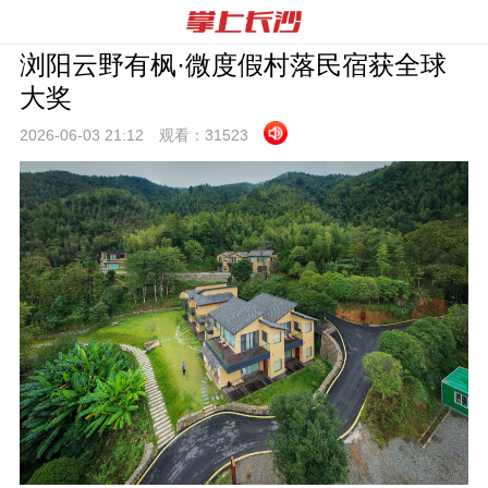
浏阳云野有枫·微度假村落民宿获全球
大奖
2026-06-03 21:
12
观看：
31523