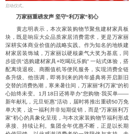
启动仪式。
万家丽重磅发声 坚守“利万家”初心
黄志明表示，本次家装购物节聚焦建材家具板
块，既是响应大众品质家居消费需求，更是万家丽
深耕实体商业价值的战略实践。作为知名的地铁建
材家居装饰城，万家丽以硬核豪气大奖为基底，同
步提供“选购建材家具+吃喝玩乐购” 一站式体验，搭
配离境退税、商圈值机等便民服务，实现消费全链
条升级。他强调，即将到来的跨年盛典将开启新旧
交替的消费热潮，寒来暑往间，万家丽“利万家”的初
心始终未变。1月18日还将举办“您购物·我买单——
新年献礼，元旦钜惠”活动，届时将推出重磅50万免
单大奖，这一福利并非短期促销，而是“万家丽利万
家”初心的具象化呈现，与本次家装购物节福利形成
承接、持续让利。集团全年优惠不断，正是以长期
价值回馈，以此感谢消费者的一路陪伴与支持。未