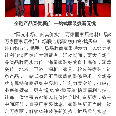
全链产品直供底价 一站式家装焕新无忧
“阳光市场、货真价实”！万家丽家居建材广场&
万家丽家居生活广场联合启幕“您购物·我买单——家
装购物节”，携手全场品牌商家重磅发力，以给力的
让利倾情回馈广大消费者。活动期间，两大广场全
品类品牌同步放价，海量家装好物直击底价，涵盖
瓷砖、地板、卫浴、橱柜、家具、软装等家装全链
条产品，一站式满足不同家庭的装修需求。全场品
牌专属特价商品集中亮相，让利力度空前，打破行
业底价壁垒，更有“您购物·我买单”惊喜福利加持，
让每一位消费者都能以超值性价比打造新家，省去
中间环节，直享厂家级优惠。家装焕新正当时，锁
定万家丽，解锁省钱装修新姿势，把品质与实惠一