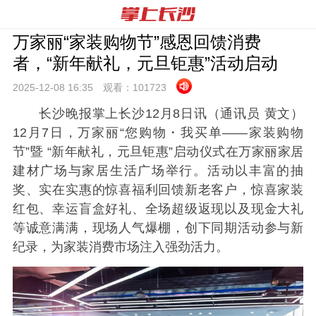
万家丽“家装购物节”感恩回馈消费
者，“新年献礼，元旦钜惠”活动启动
2025-12-08 16:
35
观看：
101723
长沙晚报掌上长沙12月8日讯（通讯员 黄文）
12月7日，万家丽“您购物・我买单——家装购物
节”暨 “新年献礼，元旦钜惠”启动仪式在万家丽家居
建材广场与家居生活广场举行。活动以丰富的抽
奖、实在实惠的惊喜福利回馈新老客户，惊喜家装
红包、幸运盲盒好礼、全场超级返现以及现金大礼
等诚意满满，现场人气爆棚，创下同期活动参与新
纪录，为家装消费市场注入强劲活力。