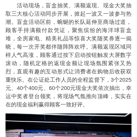
活动现场，盲盒抽奖、满额返现、现金大奖抽
取三大核心活动同步开展，掀起一波又一波参与热
潮。盲盒活动区前，蜿蜒的长队延伸至商场过道，
顾客手持满额付款凭证，聚焦缤纷的海洋球盲盒
堆，全房家电、精美礼品等惊喜大奖随奖券逐一揭
晓，每一次开奖都伴随阵阵欢呼。满额返现区域同
样人气高涨，顾客通过按下启动按钮触发大屏数字
滚动，随机定格的返现金额让现场氛围紧张又热
烈，直观有趣的互动形式让消费者在购物后收获双
重快乐。在公证处工作人员的全程监督下，3个2025
元、40个400元、60个200元现金大奖依次抽出，幸
运中奖者登台领奖，将现场气氛推向顶峰，实实在
在的现金福利赢得顾客一致好评。