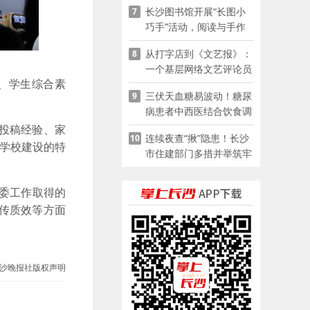
长沙图书馆开展“长图小
7
巧手”活动，阅读与手作
赋能少儿暑期成长
从打字店到《文艺报》：
8
一个基层网络文艺评论员
、学生综合素
的突围
三伏天血糖易波动！糖尿
9
病患者中西医结合饮食调
养指南
投稿经验、家
连续夜查“揪”隐患！长沙
10
长学校建设的特
市住建部门多措并举筑牢
夏季建筑施工安全防线
工委工作取得的
传质效等方面
沙晚报社版权声明