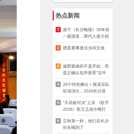
热点新闻
源于《长沙晚报》30年前
1
一篇报道，两代人接力捐
资助学
掼蛋赛事激活乡间文旅
2
减肥最难的不是开始，而
3
是正确认知并接受“后半
程”
20个特色摊位＋摇滚乐队
4
驻场演出，2026长沙县
夜市嘉年华启幕
“天花板对决”上演 《歌手
5
2026》歌王之战今晚打
响
立秋第一杯，他们在长沙
6
街头喝到了