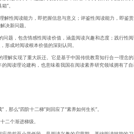
箱”。
含理解性阅读能力，即把握信息与意义；评鉴性阅读能力，即鉴
并解决新问题。
读”的问题，包含情感性阅读价值，涵盖阅读兴趣和态度；践行性
值，形成对阅读根本价值的深刻认同。
养的理解实现了重大跃迁。它是基于中国传统教育知行合一理念的
年的阅读理论建构，也意味着我国在阅读素养研究领域拥有了自
”，那么“四阶十二梯”则回应了“素养如何生长”。
、十二个渐进梯级。
段对应学前至小学低段，是阅读兴趣的启蒙期、基础阅读技能的习