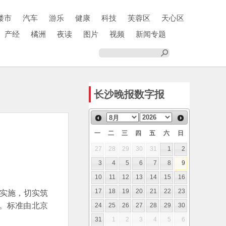
楼市
汽车
游乐
健康
科技
芙蓉区
天心区
产经
橘洲
夜读
图片
视频
新闻专题
长沙晚报数字报
一
二
三
四
五
六
日
27
28
29
30
31
1
2
3
4
5
6
7
8
9
10
11
12
13
14
15
16
学实施，切实筑
17
18
19
20
21
22
23
。标准由北京
24
25
26
27
28
29
30
31
1
2
3
4
5
6