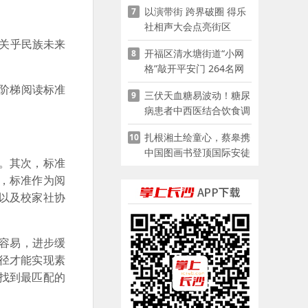
以演带街 跨界破圈 得乐
7
社相声大会点亮街区
、关乎民族未来
开福区清水塘街道“小网
8
格”敲开平安门 264名网
格员扫楼“错峰问安”
阶梯阅读标准
三伏天血糖易波动！糖尿
9
病患者中西医结合饮食调
养指南
扎根湘土绘童心，蔡皋携
10
中国图画书登顶国际安徒
。其次，标准
生奖
，标准作为阅
以及校家社协
容易，进步缓
径才能实现素
找到最匹配的