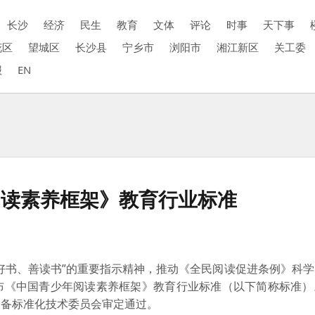
长沙
经济
民生
教育
文体
评论
时事
天下事
花区
望城区
长沙县
宁乡市
浏阳市
湘江新区
关工委
报
EN
阅读素养框架》教育行业标准
好书、善读书”的重要指示精神，推动《全民阅读促进条例》科
布《中国青少年阅读素养框架》教育行业标准（以下简称标准）
装备标准化技术委员会审定通过。