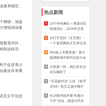
阅读素养模型，
热点新闻
二个梯级，涵盖
20个特色摊位＋摇滚乐队
1
助力增强阅读素
驻场演出，2026长沙县
夜市嘉年华启幕
从打字店到《文艺报》：
2
智慧教育闭环，
一个基层网络文艺评论员
的突围
师阅读指导、
800余人齐聚星城！第七
3
届湖南省中医药信息大会
开幕，AI正在“读懂”古老
利于促进青少
立秋第一杯，他们在长沙
4
中医
会建设具有重
街头喝到了
“天花板对决”上演 《歌手
5
2026》歌王之战今晚打
响
长沙图书馆开展“长图小
语言文字信息
6
巧手”活动，阅读与手作
赋能少儿暑期成长