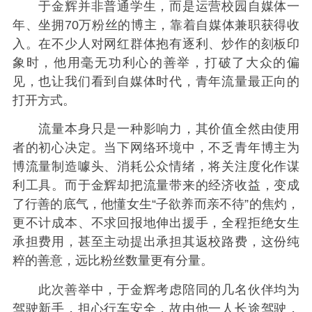
于金辉并非普通学生，而是运营校园自媒体一
年、坐拥70万粉丝的博主，靠着自媒体兼职获得收
入。在不少人对网红群体抱有逐利、炒作的刻板印
象时，他用毫无功利心的善举，打破了大众的偏
见，也让我们看到自媒体时代，青年流量最正向的
打开方式。
流量本身只是一种影响力，其价值全然由使用
者的初心决定。当下网络环境中，不乏青年博主为
博流量制造噱头、消耗公众情绪，将关注度化作谋
利工具。而于金辉却把流量带来的经济收益，变成
了行善的底气，他懂女生“子欲养而亲不待”的焦灼，
更不计成本、不求回报地伸出援手，全程拒绝女生
承担费用，甚至主动提出承担其返校路费，这份纯
粹的善意，远比粉丝数量更有分量。
此次善举中，于金辉考虑陪同的几名伙伴均为
驾驶新手，担心行车安全，故由他一人长途驾驶，