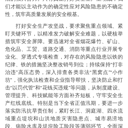
们才能以主动作为的确定性应对风险隐患的不确定
性，筑牢高质量发展的安全根基。
打好安全生产攻坚战，要求聚焦重点领域、紧
盯关键环节，以精准发力破解安全难题，以硬核举
措筑牢安全屏障。要迅速对全省烟花爆竹、矿山、
危化品、工贸、道路交通、消防等重点行业开展专
业化、穿透式专项检查，对存在的风险隐患以铁的
纪律、铁的措施坚决整改销号到位；持续保持“打非
治违”高压态势，深入排查各类非法“黑窝点”“小作
坊”，强化执法检查和企业指导帮扶，坚决防止和打
击“以罚代管”和“花钱买违规”等问题，从制度建设、
管理提升、科技赋能等方面补齐短板，守牢安全生
产红线底线。特别是当下全省正值汛期，要进一步
落实防汛抗旱责任制，紧盯长江、洞庭湖、四水流
域重点堤垸和山洪地质灾害隐患点、城市易涝地
段、病险水库及堤垸险工险段等薄弱环节，全面深