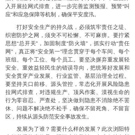
入开展拉网式排查，进一步完善监测预报、预警“叫
应”和应急保障等机制，确保平安度汛。
打好安全生产的持久战，必须筑牢责任之堤、
织密防护之网，须臾不可松懈、不可麻痹。要拧紧
思想“总开关”，加固制度“防火墙”，抓实行动“责任
网”，真正将“安全第一”理念贯穿于每个车间、每个
班组、每个工位、每个员工。要坚决摒弃重发展轻
安全、重效益轻民生的错误导向，把统筹好发展和
安全贯穿产业发展、行业监管、基层治理全过程。
要坚持关口前移、源头管控，常态化开展风险隐患
拉网式排查，对违规生产、顶风作案、漠视生命的
行为零容忍、严查处，坚决做到隐患不消除绝不罢
休、问题不解决绝不松手，确保不留死角、不留盲
区，持续从源头防范安全事故发生。
发展为了谁？需要什么样的发展？此次浏阳特