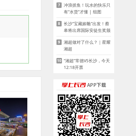
冲浪抓鱼！玩水的快乐只
7
有“水货”才懂 | 组图
长沙“宝藏娭毑”出发！蔡
8
皋将出席国际安徒生奖颁
奖典礼并领奖
湘超做对了什么？｜星耀
9
湘超
“湘超”常德VS长沙，今天
10
12:18开票