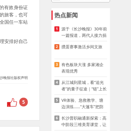
的有效身份证
热点新闻
票的旅客，也可
到全国任一车站
源于《长沙晚报》30年前
1
一篇报道，两代人接力捐
合理安排好自己
资助学
掼蛋赛事激活乡间文旅
2
有色板块大涨 多家湘企
3
表现优秀
沙晚报社版权声明
从江城到星城，看“追光
4
者”的量子征途｜“链”上长
沙 “才”够硬核
VR体验、急救教学、塘
5
5
边演练……“大篷车”把防
溺水课堂搬到乡村青少年
长沙普职融通新探索：高
6
家门口
中阶段三维美育课堂，让
少年向美而生