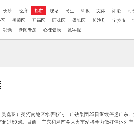
长沙
经济
都市
现场
民生
科教
文体
评论
时
心区
岳麓区
开福区
雨花区
望城区
长沙县
宁乡市
视频
新闻专题
心理健康
数字报
运
 吴鑫矾）受河南地区水害影响，广铁集团23日继续停运广东、
车超过60趟。目前，广东和湖南各大火车站将全力做好停运列