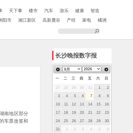
事
天下事
楼市
汽车
游乐
健康
智造
浏阳市
湘江新区
高新麓谷
产经
家电
橘洲
长沙晚报数字报
一
二
三
四
五
六
日
27
28
29
30
31
1
2
3
4
5
6
7
8
9
10
11
12
13
14
15
16
湖南地区部分
17
18
19
20
21
22
23
车的车票改签和
24
25
26
27
28
29
30
31
1
2
3
4
5
6