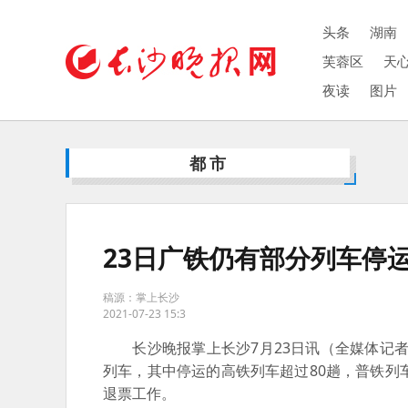
头条
湖南
芙蓉区
天
夜读
图片
都市
23日广铁仍有部分列车停
稿源：掌上长沙
2021-07-23 15:3
长沙晚报掌上长沙7月23日讯（全媒体记者
列车，其中停运的高铁列车超过80趟，普铁列
退票工作。