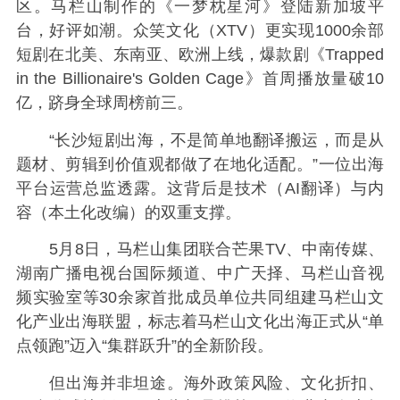
区。马栏山制作的《一梦枕星河》登陆新加坡平
台，好评如潮。众笑文化（XTV）更实现1000余部
短剧在北美、东南亚、欧洲上线，爆款剧《Trapped
in the Billionaire's Golden Cage》首周播放量破10
亿，跻身全球周榜前三。
“长沙短剧出海，不是简单地翻译搬运，而是从
题材、剪辑到价值观都做了在地化适配。”一位出海
平台运营总监透露。这背后是技术（AI翻译）与内
容（本土化改编）的双重支撑。
5月8日，马栏山集团联合芒果TV、中南传媒、
湖南广播电视台国际频道、中广天择、马栏山音视
频实验室等30余家首批成员单位共同组建马栏山文
化产业出海联盟，标志着马栏山文化出海正式从“单
点领跑”迈入“集群跃升”的全新阶段。
但出海并非坦途。海外政策风险、文化折扣、