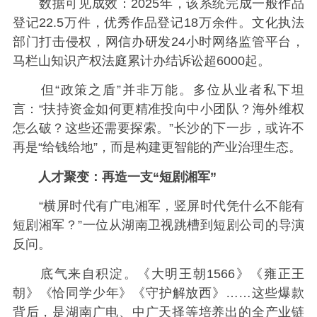
数据可见成效：2025年，该系统完成一般作品
登记22.5万件，优秀作品登记18万余件。文化执法
部门打击侵权，网信办研发24小时网络监管平台，
马栏山知识产权法庭累计办结诉讼超6000起。
但“政策之盾”并非万能。多位从业者私下坦
言：“扶持资金如何更精准投向中小团队？海外维权
怎么破？这些还需要探索。”长沙的下一步，或许不
再是“给钱给地”，而是构建更智能的产业治理生态。
人才聚变：再造一支“短剧湘军”
“横屏时代有广电湘军，竖屏时代凭什么不能有
短剧湘军？”一位从湖南卫视跳槽到短剧公司的导演
反问。
底气来自积淀。《大明王朝1566》《雍正王
朝》《恰同学少年》《守护解放西》……这些爆款
背后，是湖南广电、中广天择等培养出的全产业链