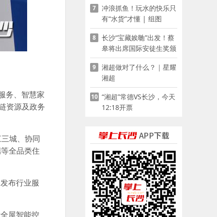
冲浪抓鱼！玩水的快乐只
7
有“水货”才懂 | 组图
长沙“宝藏娭毑”出发！蔡
8
皋将出席国际安徒生奖颁
奖典礼并领奖
湘超做对了什么？｜星耀
9
湘超
介服务、智慧家
“湘超”常德VS长沙，今天
10
链资源及政务
12:18开票
江三城、协同
端等全品类住
，发布行业服
示全屋智能控