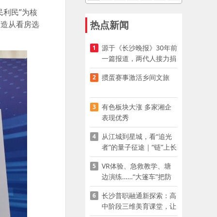
利民”为核
热点新闻
打造从看房选
源于《长沙晚报》30年前
1
一篇报道，两代人接力捐
资助学
掼蛋赛事激活乡间文旅
2
有色板块大涨 多家湘企
3
表现优秀
从江城到星城，看“追光
4
者”的量子征途｜“链”上长
沙 “才”够硬核
VR体验、急救教学、塘
5
边演练……“大篷车”把防
溺水课堂搬到乡村青少年
长沙普职融通新探索：高
6
家门口
中阶段三维美育课堂，让
少年向美而生