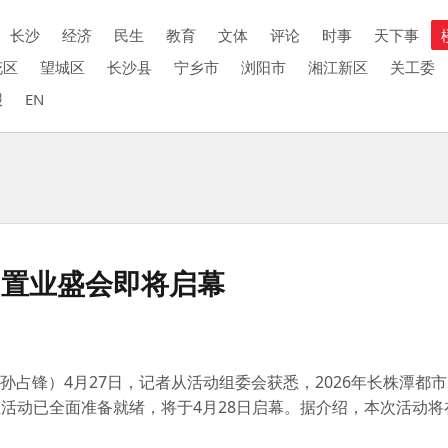
长沙
经济
民生
教育
文体
评论
时事
天下事
花区
望城区
长沙县
宁乡市
浏阳市
湘江新区
关工委
报
EN
圈置业盛会即将启幕
孙占锋）4月27日，记者从活动组委会获悉，2026年长株潭都市
业活动已全面准备就绪，将于4月28日启幕。据介绍，本次活动