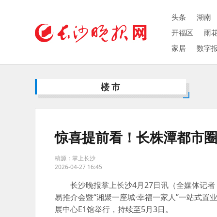
头条
湖南
开福区
雨
家居
数字
楼市
惊喜提前看！长株潭都市
稿源：掌上长沙
2026-04-27 16:45
长沙晚报掌上长沙4月27日讯（全媒体记者 
易推介会暨“湘聚一座城·幸福一家人”一站式置
展中心E1馆举行，持续至5月3日。