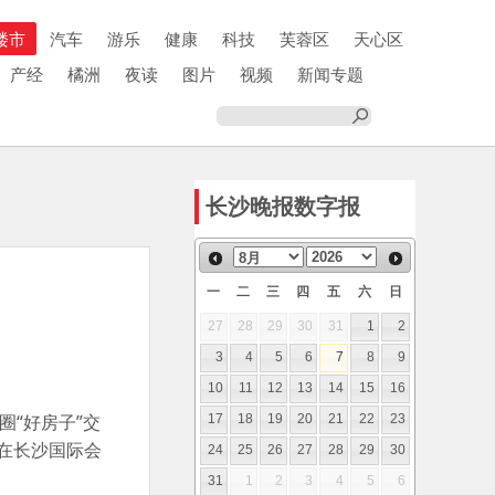
楼市
汽车
游乐
健康
科技
芙蓉区
天心区
产经
橘洲
夜读
图片
视频
新闻专题
长沙晚报数字报
一
二
三
四
五
六
日
27
28
29
30
31
1
2
3
4
5
6
7
8
9
10
11
12
13
14
15
16
圈“好房子”交
17
18
19
20
21
22
23
将在长沙国际会
24
25
26
27
28
29
30
31
1
2
3
4
5
6