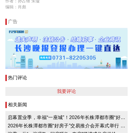
作者：孙占锋 朱璇
编辑：肖彪
广告
热门评论
我要评论
相关新闻
启幕置业季，幸福“一座城”！2026年长株潭都市圈“好房
子”交易推介会邀你打卡
2026年长株潭都市圈“好房子”交易推介会开幕式举行 陈