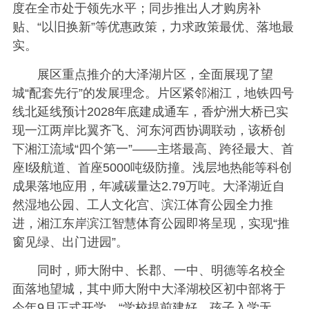
度在全市处于领先水平；同步推出人才购房补
贴、“以旧换新”等优惠政策，力求政策最优、落地最
实。
展区重点推介的大泽湖片区，全面展现了望
城“配套先行”的发展理念。片区紧邻湘江，地铁四号
线北延线预计2028年底建成通车，香炉洲大桥已实
现一江两岸比翼齐飞、河东河西协调联动，该桥创
下湘江流域“四个第一”——主塔最高、跨径最大、首
座Ⅰ级航道、首座5000吨级防撞。浅层地热能等科创
成果落地应用，年减碳量达2.79万吨。大泽湖近自
然湿地公园、工人文化宫、滨江体育公园全力推
进，湘江东岸滨江智慧体育公园即将呈现，实现“推
窗见绿、出门进园”。
同时，师大附中、长郡、一中、明德等名校全
面落地望城，其中师大附中大泽湖校区初中部将于
今年9月正式开学，“学校提前建好，孩子入学无