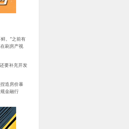
不鲜。“之前有
现在刷房产视
房还要补充开发
。
禁捏造房价暴
违规金融行