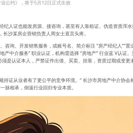
业公约》，将于5月12日正式生效
，没经纪人证也能发房源、接咨询，甚至有人靠租证、伪造资质浑
象，长沙某房企营销负责人周女士直言头疼。
咨询、开发销售服务，或账号名、简介标注 “房产经纪人”“置业
产中介服务” 职业认证，机构需选择 “房地产” 行业蓝 V认证。
必须是认证本人，严禁证件出借、买卖、挂靠，资质过期或变更
正规持证从业者有了更公平的竞争环境。” 长沙市房地产中介协会
求一脉相承，倒逼行业回归专业本质。