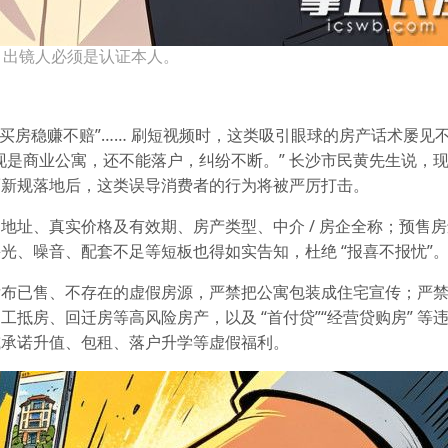
，出镜人必须是认证本人。
”“买房稳赚不赔”…… 刷短视频时，这类吸引眼球的房产话术屡见
现是商业公寓，还不能落户，纠纷不断。” 长沙市民黄先生说，
而新规落地后，这类误导消费者的行为将被严厉打击。
地址、真实价格及有效期、房产类型、中介 / 房企全称；预售
光、噪音、配套不足等短板也得如实告知，杜绝 “报喜不报忧”
发布已售、不存在的虚假房源，严禁把公寓包装成住宅宣传；严
抵房、回迁房等高风险房产，以及 “首付贷”“经营贷购房” 等
，或承诺升值、包租、落户升学等虚假福利。