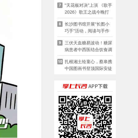
“天花板对决”上演 《歌手
7
2026》歌王之战今晚打
响
长沙图书馆开展“长图小
8
巧手”活动，阅读与手作
赋能少儿暑期成长
三伏天血糖易波动！糖尿
9
病患者中西医结合饮食调
养指南
扎根湘土绘童心，蔡皋携
10
中国图画书登顶国际安徒
生奖