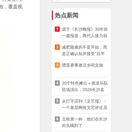
效，覆盖视
热点新闻
源于《长沙晚报》30年前
1
一篇报道，两代人接力捐
资助学
减肥最难的不是开始，而
2
是正确认知并接受“后半
程”
掼蛋赛事激活乡间文旅
3
20个特色摊位＋摇滚乐队
4
驻场演出，2026长沙县
夜市嘉年华启幕
从打字店到《文艺报》：
5
一个基层网络文艺评论员
的突围
立秋第一杯，他们在长沙
6
街头喝到了