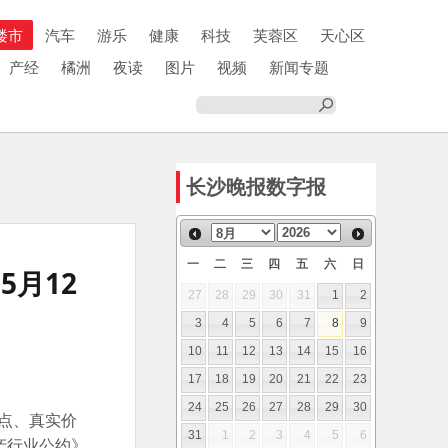
楼市
汽车
游乐
健康
科技
芙蓉区
天心区
产经
橘洲
夜读
图片
视频
新闻专题
长沙晚报数字报
一
二
三
四
五
六
日
月12
27
28
29
30
31
1
2
3
4
5
6
7
8
9
10
11
12
13
14
15
16
17
18
19
20
21
22
23
24
25
26
27
28
29
30
缺点、真实价
31
1
2
3
4
5
6
产行业公约》