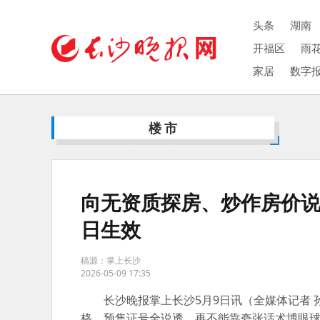
头条
湖南
开福区
雨
家居
数字
楼市
向无资质探房、炒作房价说
日生效
稿源：掌上长沙
2026-05-09 17:35
长沙晚报掌上长沙5月9日讯（全媒体记者
格、预售证号全说透，再不能靠夸张话术博眼球