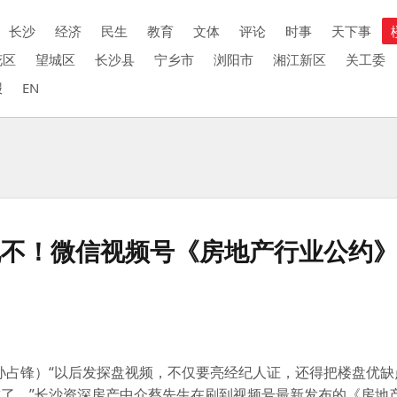
长沙
经济
民生
教育
文体
评论
时事
天下事
花区
望城区
长沙县
宁乡市
浏阳市
湘江新区
关工委
报
EN
不！微信视频号《房地产行业公约》5
 孙占锋）“以后发探盘视频，不仅要亮经纪人证，还得把楼盘优
了。”长沙资深房产中介蔡先生在刷到视频号最新发布的《房地