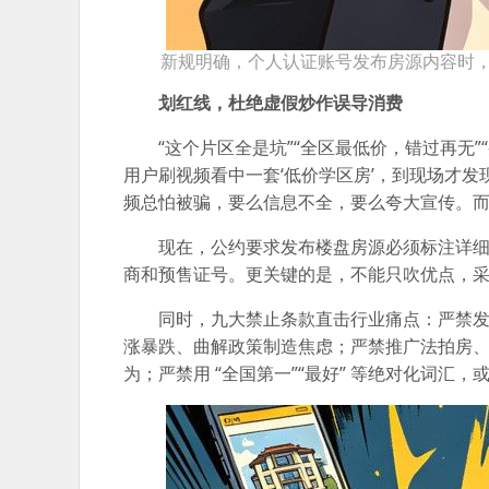
新规明确，个人认证账号发布房源内容时
划红线，杜绝虚假炒作误导消费
“这个片区全是坑”“全区最低价，错过再无
用户刷视频看中一套‘低价学区房’，到现场才发
频总怕被骗，要么信息不全，要么夸大宣传。
现在，公约要求发布楼盘房源必须标注详细
商和预售证号。更关键的是，不能只吹优点，采
同时，九大禁止条款直击行业痛点：严禁
涨暴跌、曲解政策制造焦虑；严禁推广法拍房、工
为；严禁用 “全国第一”“最好” 等绝对化词汇