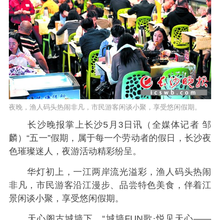
夜晚，渔人码头热闹非凡，市民游客闲谈小聚，享受悠闲假期。
长沙晚报掌上长沙5月3日讯（全媒体记者 邹
麟）“五一”假期，属于每一个劳动者的假日，长沙夜
色璀璨迷人，夜游活动精彩纷呈。
华灯初上，一江两岸流光溢彩，渔人码头热闹
非凡，市民游客沿江漫步、品尝特色美食，伴着江
景闲谈小聚，享受悠闲假期。
天心阁古城墙下，“城墙FUN歌·悦见天心——