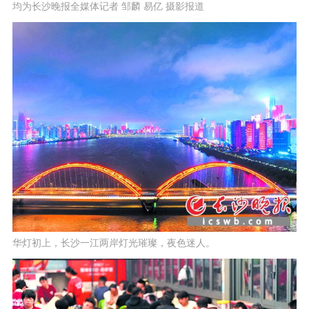
均为长沙晚报全媒体记者 邹麟 易亿 摄影报道
华灯初上，长沙一江两岸灯光璀璨，夜色迷人。