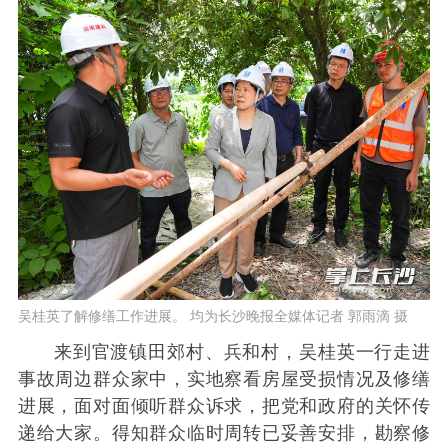
吴桂英了解修缮工作进展。 均为长沙晚报全媒体记者 郭雨滴 摄
来到官渡镇田郊村、兵和村，吴桂英一行走进
事故周边群众家中，实地察看房屋受损情况及修缮
进展，面对面倾听群众诉求，把党和政府的关怀传
递给大家。得知群众临时周转已妥善安排，勘察修