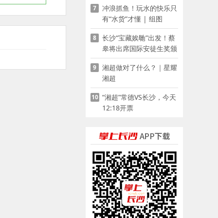
冲浪抓鱼！玩水的快乐只
7
有“水货”才懂 | 组图
长沙“宝藏娭毑”出发！蔡
8
皋将出席国际安徒生奖颁
奖典礼并领奖
湘超做对了什么？｜星耀
9
湘超
“湘超”常德VS长沙，今天
10
12:18开票