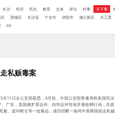
长沙
经济
民生
教育
文体
评论
时事
天下事
花区
望城区
长沙县
宁乡市
浏阳市
湘江新区
关工委
报
EN
人走私贩毒案
5月11日从公安部获悉，4月初，中国公安部禁毒局和美国司法
宁、广东，美国佛罗里达州、内华达州等地开展收网行动，共抓
托尼秦、波玛唑仑等一批毒品，成功切断一条跨中美两国的走私