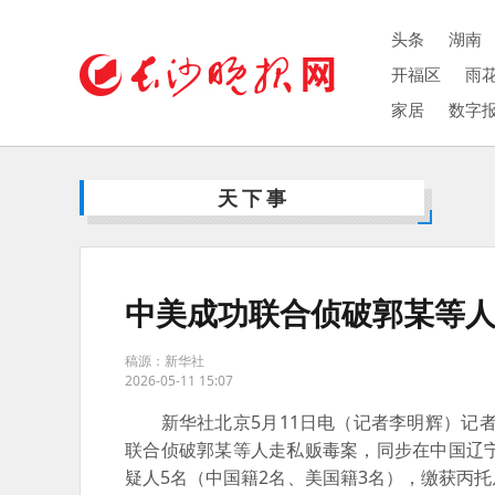
头条
湖南
开福区
雨
家居
数字
天下事
中美成功联合侦破郭某等
稿源：新华社
2026-05-11 15:07
新华社北京5月11日电（记者李明辉）记者
联合侦破郭某等人走私贩毒案，同步在中国辽
疑人5名（中国籍2名、美国籍3名），缴获丙