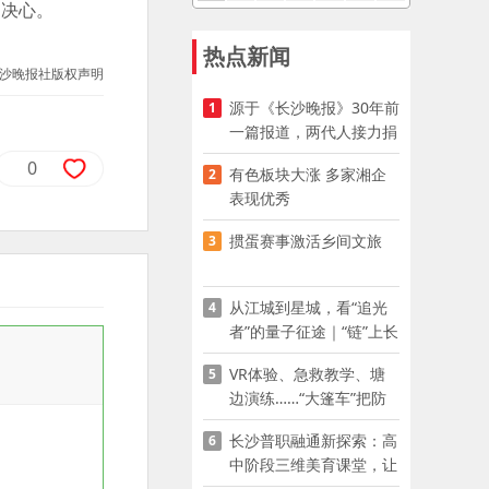
的决心。
热点新闻
沙晚报社版权声明
源于《长沙晚报》30年前
1
一篇报道，两代人接力捐
资助学
0
有色板块大涨 多家湘企
2
表现优秀
掼蛋赛事激活乡间文旅
3
从江城到星城，看“追光
4
者”的量子征途｜“链”上长
沙 “才”够硬核
VR体验、急救教学、塘
5
边演练……“大篷车”把防
溺水课堂搬到乡村青少年
长沙普职融通新探索：高
6
家门口
中阶段三维美育课堂，让
少年向美而生