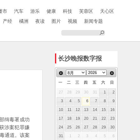
楼市
汽车
游乐
健康
科技
芙蓉区
天心区
产经
橘洲
夜读
图片
视频
新闻专题
长沙晚报数字报
一
二
三
四
五
六
日
27
28
29
30
31
1
2
3
4
5
6
7
8
9
10
11
12
13
14
15
16
部缉毒署成功
17
18
19
20
21
22
23
获涉案犯罪嫌
24
25
26
27
28
29
30
贩毒通道。该案
31
1
2
3
4
5
6