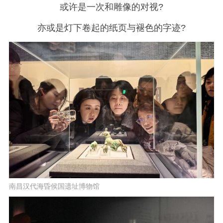
或许是一次和雕像的对视?
亦或是灯下卷起的纸页与褪色的字迹?
南昌汉代海昏侯国遗址博物馆