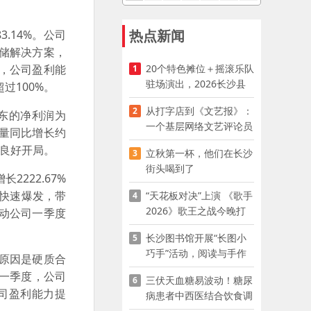
热点新闻
3.14%。公司
储解决方案，
20个特色摊位＋摇滚乐队
，公司盈利能
1
驻场演出，2026长沙县
过100%。
夜市嘉年华启幕
从打字店到《文艺报》：
2
东的净利润为
一个基层网络文艺评论员
销量同比增长约
的突围
年良好开局。
立秋第一杯，他们在长沙
3
街头喝到了
222.67%
求快速爆发，带
“天花板对决”上演 《歌手
4
2026》歌王之战今晚打
动公司一季度
响
长沙图书馆开展“长图小
5
巧手”活动，阅读与手作
原因是硬质合
赋能少儿暑期成长
第一季度，公司
三伏天血糖易波动！糖尿
6
司盈利能力提
病患者中西医结合饮食调
养指南