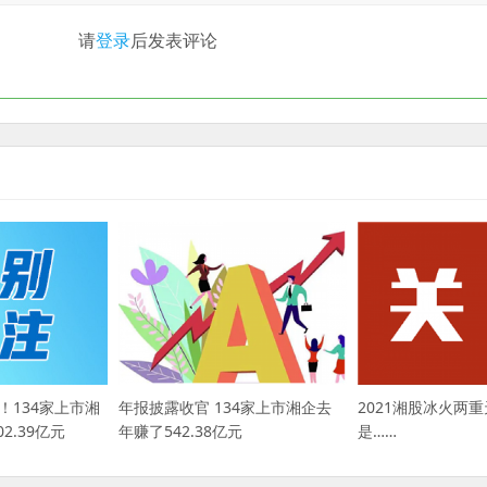
请
登录
后发表评论
！134家上市湘
年报披露收官 134家上市湘企去
2021湘股冰火两重
2.39亿元
年赚了542.38亿元
是……