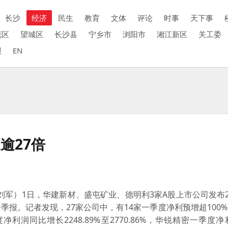
长沙
经济
民生
教育
文体
评论
时事
天下事
花区
望城区
长沙县
宁乡市
浏阳市
湘江新区
关工委
报
EN
逾27倍
军）1日，华建新材、盛屯矿业、德明利3家A股上市公司发布2
一季报。记者发现，27家公司中，有14家一季度净利预增超100
润同比增长2248.89%至2770.86%，华锐精密一季度