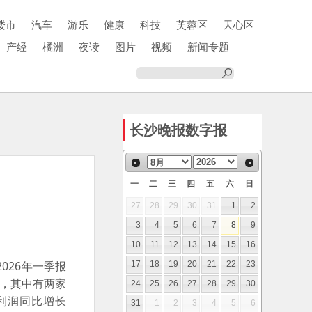
楼市
汽车
游乐
健康
科技
芙蓉区
天心区
产经
橘洲
夜读
图片
视频
新闻专题
长沙晚报数字报
一
二
三
四
五
六
日
27
28
29
30
31
1
2
3
4
5
6
7
8
9
10
11
12
13
14
15
16
026年一季报
17
18
19
20
21
22
23
%，其中有两家
24
25
26
27
28
29
30
净利润同比增长
31
1
2
3
4
5
6