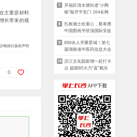
开福区清水塘街道“小网
7
格”敲开平安门 264名网
在主要原材料
格员扫楼“错峰问安”
增长带来的规
扎根湘土绘童心，蔡皋携
8
中国图画书登顶国际安徒
生奖
800余人齐聚星城！第七
9
沙晚报社版权声明
届湖南省中医药信息大会
开幕，AI正在“读懂”古老
滨江文化园新增一处打卡
10
中医
点 超级B5火力“蓝”截乐
0
园登陆长沙