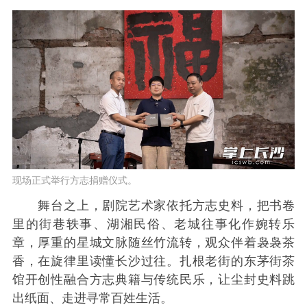
现场正式举行方志捐赠仪式。
舞台之上，剧院艺术家依托方志史料，把书卷
里的街巷轶事、湖湘民俗、老城往事化作婉转乐
章，厚重的星城文脉随丝竹流转，观众伴着袅袅茶
香，在旋律里读懂长沙过往。扎根老街的东茅街茶
馆开创性融合方志典籍与传统民乐，让尘封史料跳
出纸面、走进寻常百姓生活。