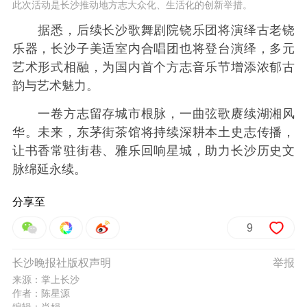
此次活动是长沙推动地方志大众化、生活化的创新举措。
据悉，后续长沙歌舞剧院铙乐团将演绎古老铙
乐器，长沙子美适室内合唱团也将登台演绎，多元
艺术形式相融，为国内首个方志音乐节增添浓郁古
韵与艺术魅力。
一卷方志留存城市根脉，一曲弦歌赓续湖湘风
华。未来，东茅街茶馆将持续深耕本土史志传播，
让书香常驻街巷、雅乐回响星城，助力长沙历史文
脉绵延永续。
分享至
9
长沙晚报社版权声明
举报
来源：掌上长沙
作者：陈星源