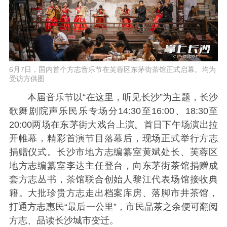
6月7日，国内首个方志音乐节在芙蓉区东茅街茶馆正式启幕。均为
受访方供图
本届音乐节以“在这里，听见长沙”为主题，长沙
歌舞剧院声乐民乐专场分14:30至16:00、18:30至
20:00两场在东茅街大戏台上演。首日下午场演出拉
开帷幕，精彩首演节目落幕后，现场正式举行方志
捐赠仪式。长沙市地方志编纂室黄斌处长、芙蓉区
地方志编纂室李达主任登台，向东茅街茶馆捐赠成
套方志丛书，茶馆联合创始人黎江代表场馆接收典
籍。大批珍贵方志走出档案库房、落脚市井茶馆，
打通方志惠民“最后一公里”，市民品茶之余便可翻阅
方志、品读长沙城市变迁。