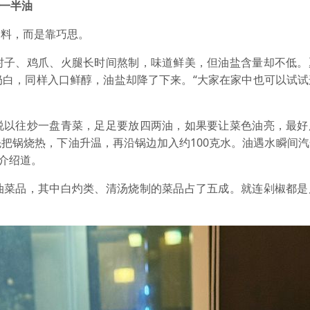
放一半油
调料，而是靠巧思。
肘子、鸡爪、火腿长时间熬制，味道鲜美，但油盐含量却不低。
奶白，同样入口鲜醇，油盐却降了下来。“大家在家中也可以试试
说以往炒一盘青菜，足足要放四两油，如果要让菜色油亮，最好
把锅烧热，下油升温，再沿锅边加入约100克水。油遇水瞬间
志介绍道。
油菜品，其中白灼类、清汤烧制的菜品占了五成。就连剁椒都是