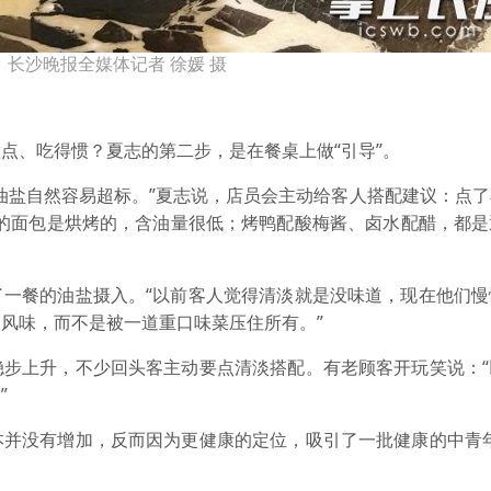
长沙晚报全媒体记者 徐媛 摄
点、吃得惯？夏志的第二步，是在餐桌上做“引导”。
油盐自然容易超标。”夏志说，店员会主动给客人搭配建议：点
们的面包是烘烤的，含油量很低；烤鸭配酸梅酱、卤水配醋，都是
了一餐的油盐摄入。“以前客人觉得清淡就是没味道，现在他们慢
风味，而不是被一道重口味菜压住所有。”
稳步上升，不少回头客主动要点清淡搭配。有老顾客开玩笑说：“
”
本并没有增加，反而因为更健康的定位，吸引了一批健康的中青年