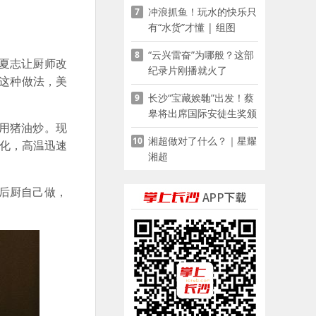
冲浪抓鱼！玩水的快乐只
7
有“水货”才懂 | 组图
“云兴雷奋”为哪般？这部
8
夏志让厨师改
纪录片刚播就火了
这种做法，美
长沙“宝藏娭毑”出发！蔡
9
皋将出席国际安徒生奖颁
用猪油炒。现
奖典礼并领奖
湘超做对了什么？｜星耀
10
汽化，高温迅速
湘超
后厨自己做，