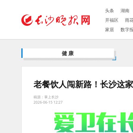
头条
湖南
开福区
雨
家居
数字
健康
老餐饮人闯新路！长沙这家
稿源：掌上长沙
2026-06-15 12:27