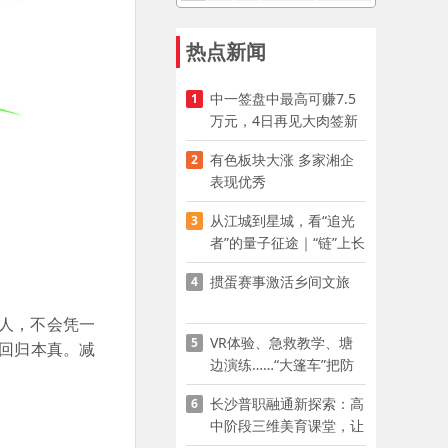
热点新闻
中一签盘中最高可赚7.5
1
万元，4日再见大肉签新
股
有色板块大涨 多家湘企
2
表现优秀
从江城到星城，看“追光
3
者”的量子征途｜“链”上长
沙 “才”够硬核
掼蛋赛事激活乡间文旅
4
人，不会凭一
VR体验、急救教学、塘
5
回归本真。减
边演练……“大篷车”把防
溺水课堂搬到乡村青少年
长沙普职融通新探索：高
6
家门口
中阶段三维美育课堂，让
少年向美而生