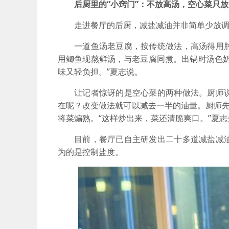
后厨里的“小窍门”：不放高汤，空心菜只
走进餐厅的后厨，减盐减油并非简单少放
一道鱼汤老豆腐，按传统做法，高汤得用
用鲫鱼现熬鲜汤，与老豆腐同煮。出锅时汤色
味又轻负担。”夏志说。
让记者惊讶的是空心菜的两种做法。厨师
在呢？改变做法就可以减去一半的油量。厨师先
将菜煸熟。“这样炒出来，菜还清脆爽口。”夏
目前，餐厅已自主研发出二十多道减盐减
为的是控制盐度。