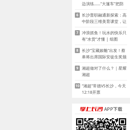
边演练……“大篷车”把防
溺水课堂搬到乡村青少年
长沙普职融通新探索：高
6
家门口
中阶段三维美育课堂，让
少年向美而生
冲浪抓鱼！玩水的快乐只
7
有“水货”才懂 | 组图
长沙“宝藏娭毑”出发！蔡
8
皋将出席国际安徒生奖颁
奖典礼并领奖
湘超做对了什么？｜星耀
9
湘超
“湘超”常德VS长沙，今天
10
12:18开票