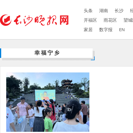
头条
湖南
长沙
开福区
雨花区
望城
家居
数字报
EN
幸福宁乡