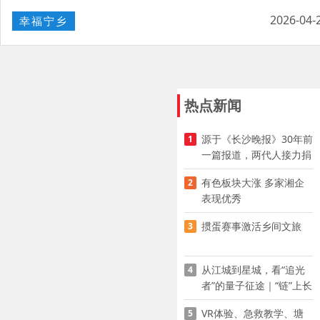
2026-04-
幸福宁乡
热点新闻
源于《长沙晚报》30年前
1
一篇报道，两代人接力捐
资助学
有色板块大涨 多家湘企
2
表现优秀
掼蛋赛事激活乡间文旅
3
从江城到星城，看“追光
4
者”的量子征途｜“链”上长
沙 “才”够硬核
VR体验、急救教学、塘
5