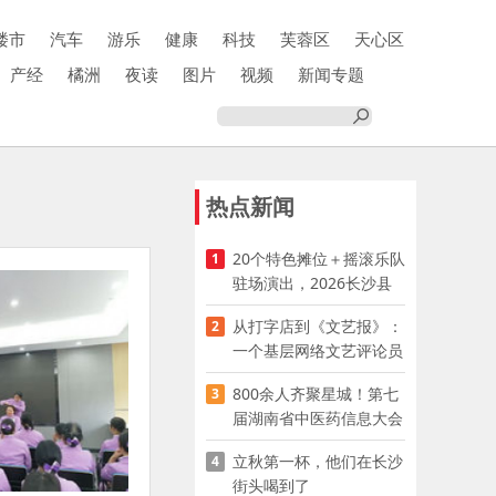
楼市
汽车
游乐
健康
科技
芙蓉区
天心区
产经
橘洲
夜读
图片
视频
新闻专题
热点新闻
20个特色摊位＋摇滚乐队
1
驻场演出，2026长沙县
夜市嘉年华启幕
从打字店到《文艺报》：
2
一个基层网络文艺评论员
的突围
800余人齐聚星城！第七
3
届湖南省中医药信息大会
开幕，AI正在“读懂”古老
立秋第一杯，他们在长沙
4
中医
街头喝到了