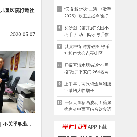
“天花板对决”上演 《歌手
5
女儿童医院打造社
2026》歌王之战今晚打
响
长沙图书馆开展“长图小
6
2020-05-07
巧手”活动，阅读与手作
赋能少儿暑期成长
以演带街 跨界破圈 得乐
7
社相声大会点亮街区
开福区清水塘街道“小网
8
格”敲开平安门 264名网
格员扫楼“错峰问安”
上半年，两只钨金属湘股
9
业绩均大幅增长
三伏天血糖易波动！糖尿
10
病患者中西医结合饮食调
养指南
十｜不关乎职业，