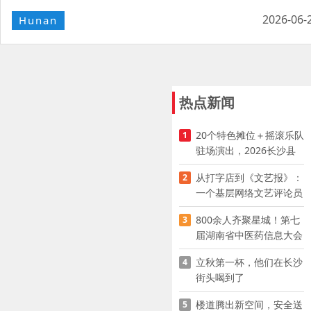
2026-06-
Hunan
热点新闻
20个特色摊位＋摇滚乐队
1
驻场演出，2026长沙县
夜市嘉年华启幕
从打字店到《文艺报》：
2
一个基层网络文艺评论员
的突围
800余人齐聚星城！第七
3
届湖南省中医药信息大会
开幕，AI正在“读懂”古老
立秋第一杯，他们在长沙
4
中医
街头喝到了
楼道腾出新空间，安全送
5