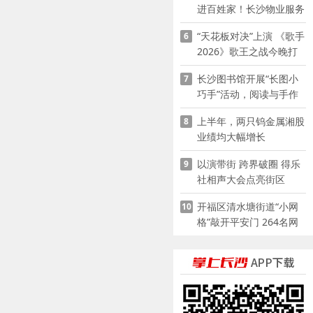
进百姓家！长沙物业服务
企业迅速推进“四大行动”
“天花板对决”上演 《歌手
6
2026》歌王之战今晚打
响
长沙图书馆开展“长图小
7
巧手”活动，阅读与手作
赋能少儿暑期成长
上半年，两只钨金属湘股
8
业绩均大幅增长
以演带街 跨界破圈 得乐
9
社相声大会点亮街区
开福区清水塘街道“小网
10
格”敲开平安门 264名网
格员扫楼“错峰问安”