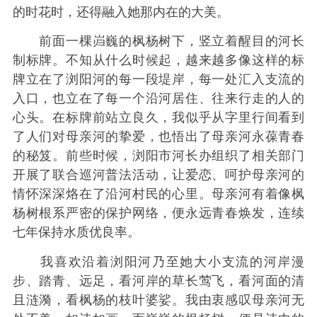
的时花时，还得融入她那内在的大美。
前面一棵岿巍的枫杨树下，竖立着醒目的河长
制标牌。不知从什么时候起，越来越多像这样的标
牌立在了浏阳河的每一段堤岸，每一处汇入支流的
入口，也立在了每一个沿河居住、往来行走的人的
心头。在标牌前站立良久，我似乎从字里行间看到
了人们对母亲河的挚爱，也悟出了母亲河永葆青春
的秘笈。前些时候，浏阳市河长办组织了相关部门
开展了联合巡河普法活动，让爱恋、呵护母亲河的
情怀深深烙在了沿河村民的心里。母亲河有着像枫
杨树根系严密的保护网络，便永远青春焕发，连续
七年保持水质优良率。
我喜欢沿着浏阳河乃至她大小支流的河岸漫
步、踏青、远足，看河岸的草长莺飞，看河面的清
且涟漪，看枫杨的枝叶婆娑。我由衷感叹母亲河无