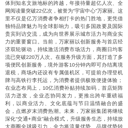
体到知名文旅地标的跨越，年接待量超亿人次、全
网阅读量突破22亿次，被誉为“宇宙中心”万家丽。这
里不仅是亿万消费者争相打卡的热门胜地，更凭借
独特品牌魅力与全球影响力，吸引多国政要及国际
贵宾到访交流，成为向世界展示城市活力与商业实
力的重要窗口。当前，万家丽以创新服务与首店经
济双轮驱动，持续激活消费市场活力，商圈日均客
流已突破220万人次。在服务升级方面，其打造了多
项便民创新服务，境外游客10分钟内即可办结离境
退税，商场内还设有专属值机区，可提前办理登机
牌与高铁行李托运，为消费者提供极致便捷体验；
在业态布局上，10亿消费补贴持续加码，首店矩阵
活力迸发，全业态协同发力，更推出跨年重磅福
利，以商业活力、文化底蕴与节日温情融合的盛
会，点燃岁末消费热潮。未来，万家丽集团将继续
深化“交通+商业”融合模式，升级服务生态，持续放
大商圈全球吸引力，全力将流量优势、品牌优势转