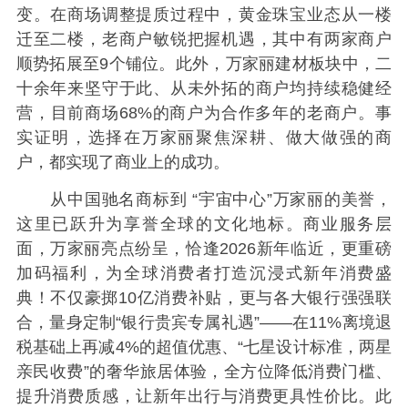
变。在商场调整提质过程中，黄金珠宝业态从一楼
迁至二楼，老商户敏锐把握机遇，其中有两家商户
顺势拓展至9个铺位。此外，万家丽建材板块中，二
十余年来坚守于此、从未外拓的商户均持续稳健经
营，目前商场68%的商户为合作多年的老商户。事
实证明，选择在万家丽聚焦深耕、做大做强的商
户，都实现了商业上的成功。
从中国驰名商标到 “宇宙中心”万家丽的美誉，
这里已跃升为享誉全球的文化地标。商业服务层
面，万家丽亮点纷呈，恰逢2026新年临近，更重磅
加码福利，为全球消费者打造沉浸式新年消费盛
典！不仅豪掷10亿消费补贴，更与各大银行强强联
合，量身定制“银行贵宾专属礼遇”——在11%离境退
税基础上再减4%的超值优惠、“七星设计标准，两星
亲民收费”的奢华旅居体验，全方位降低消费门槛、
提升消费质感，让新年出行与消费更具性价比。此