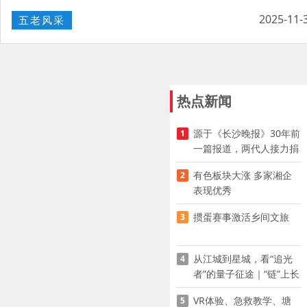
2025-11-
五老风采
热点新闻
源于《长沙晚报》30年前
1
一篇报道，两代人接力捐
资助学
有色板块大涨 多家湘企
2
表现优秀
掼蛋赛事激活乡间文旅
3
从江城到星城，看“追光
4
者”的量子征途｜“链”上长
沙 “才”够硬核
VR体验、急救教学、塘
5