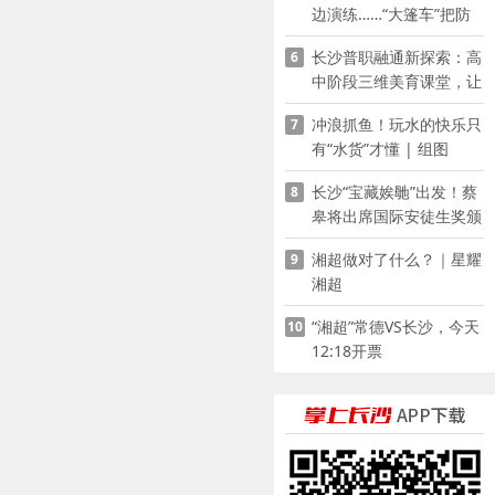
边演练……“大篷车”把防
溺水课堂搬到乡村青少年
长沙普职融通新探索：高
6
家门口
中阶段三维美育课堂，让
少年向美而生
冲浪抓鱼！玩水的快乐只
7
有“水货”才懂 | 组图
长沙“宝藏娭毑”出发！蔡
8
皋将出席国际安徒生奖颁
奖典礼并领奖
湘超做对了什么？｜星耀
9
湘超
“湘超”常德VS长沙，今天
10
12:18开票