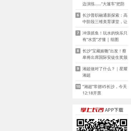
边演练……“大篷车”把防
溺水课堂搬到乡村青少年
长沙普职融通新探索：高
6
家门口
中阶段三维美育课堂，让
少年向美而生
冲浪抓鱼！玩水的快乐只
7
有“水货”才懂 | 组图
长沙“宝藏娭毑”出发！蔡
8
皋将出席国际安徒生奖颁
奖典礼并领奖
湘超做对了什么？｜星耀
9
湘超
“湘超”常德VS长沙，今天
10
12:18开票