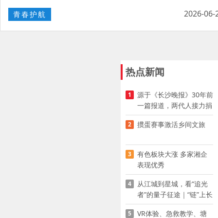
2026-06-
青春护航
热点新闻
源于《长沙晚报》30年前
1
一篇报道，两代人接力捐
资助学
掼蛋赛事激活乡间文旅
2
有色板块大涨 多家湘企
3
表现优秀
从江城到星城，看“追光
4
者”的量子征途｜“链”上长
沙 “才”够硬核
VR体验、急救教学、塘
5