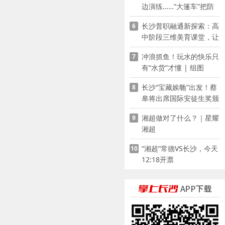
边演练……“大篷车”把防
溺水课堂搬到乡村青少年
长沙普职融通新探索：高
6
家门口
中阶段三维美育课堂，让
少年向美而生
冲浪抓鱼！玩水的快乐只
7
有“水货”才懂 | 组图
长沙“宝藏娭毑”出发！蔡
8
皋将出席国际安徒生奖颁
奖典礼并领奖
湘超做对了什么？｜星耀
9
湘超
“湘超”常德VS长沙，今天
10
12:18开票